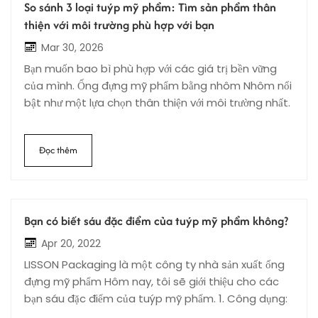
So sánh 3 loại tuýp mỹ phẩm: Tìm sản phẩm thân
thiện với môi trường phù hợp với bạn
Mar 30, 2026
Bạn muốn bao bì phù hợp với các giá trị bền vững
của mình. Ống đựng mỹ phẩm bằng nhôm Nhôm nổi
bật như một lựa chọn thân thiện với môi trường nhất.
Nhôm có độ bền cao, thiết kế nhẹ và khả năng tái
chế hoàn toàn. Các thương hiệu chọn nhôm vì bạn
Đọc thêm
có thể tái chế nó vô thời hạn mà không làm giảm
chất lượng. Loại ống lý tưởng của bạn phụ thuộc vào
mục tiêu, khả năng tương thích của sản phẩm và
thói quen hàng ngày. Hãy cân nhắc điều gì quan
Bạn có biết sáu đặc điểm của tuýp mỹ phẩm không?
trọng nhất: tác động đến môi trường, độ bền, khả
năng tái chế hay chi phí. Những điểm chính cần ghi
Apr 20, 2022
nhớ Ống nhôm là lựa chọn thân thiện với môi trường
LISSON Packaging là một công ty nhà sản xuất ống
nhất. Chúng có thể tái chế hoàn toàn và hỗ trợ nền
đựng mỹ phẩm Hôm nay, tôi sẽ giới thiệu cho các
kinh tế tuần hoàn. Ống nhựa có giá thành rẻ và dẻo
bạn sáu đặc điểm của tuýp mỹ phẩm. 1. Công dụng:
nhưng lại gặp khó khăn trong việc tái chế. Chúng
Ống nhựa được sử dụng làm ống bảo dưỡng chống