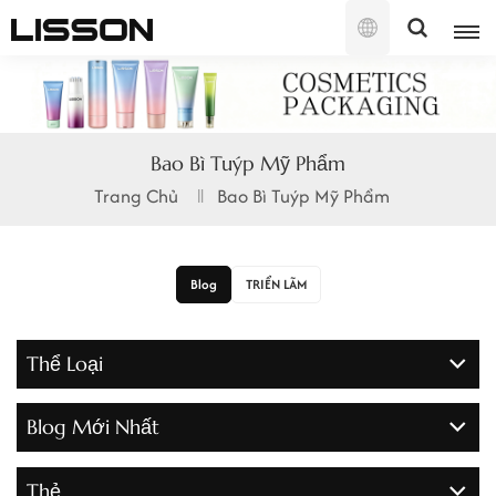
Tiếng
Việt
English
Bao Bì Tuýp Mỹ Phẩm
français
Trang Chủ
Bao Bì Tuýp Mỹ Phẩm
русский
español
Blog
TRIỂN LÃM
português
Thể Loại
العربية
Blog Mới Nhất
日本語
한국의
Thẻ