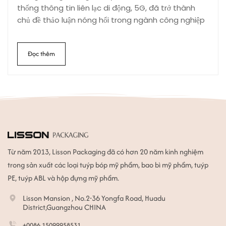
mắt và các vấn đề khác về da vùng mắt. Làm đẹp và
thống thông tin liên lạc di động, 5G, đã trở thành
phục hồi làn da quanh mắt, mang lại làn da mắt săn
chủ đề thảo luận nóng hổi trong ngành công nghiệp
chắc, mịn màng và đàn hồi. Danh mục sản phẩm
truyền thông và giới học thuật. Thời đại đang tiến bộ
kem dưỡng mắt Kem dưỡng ẩm vùng mắt: Loạ...
và công nghệ không ngừng phát triển. Trong những
Đọc thêm
năm gần đây, một từ đã xuất hiện thường xuyên
trong cuộc sống của chúng ta - "thông minh". Sự
xuất hiện của nhà thông minh, dịch vụ y tế thông
minh và giao thông thông minh đã dần đưa công
nghệ thông minh thâm nhập vào cuộc sống của
chúng ta. Công nghệ đã làm cho cuộc sống của
chúng ta dễ dàng hơn. Trong quá trình tái cấu trúc
ngành công nghiệp, Nhiều ngành công nghiệp phải
Từ năm 2013, Lisson Packaging đã có hơn 20 năm kinh nghiệm
thay đổi phương pháp sản xuất và phát triển ban
trong sản xuất các loại tuýp bóp mỹ phẩm, bao bì mỹ phẩm, tuýp
đầu để bắt kịp xu hướng thời đại. Điều tương tự cũng
đúng với ngành công nghiệp mỹ phẩm. Nếu ngành
PE, tuýp ABL và hộp đựng mỹ phẩm.
công nghiệp bao bì mỹ phẩ...
Lisson Mansion , No.2-36 Yongfa Road, Huadu
District,Guangzhou CHINA
+0086 15099958531