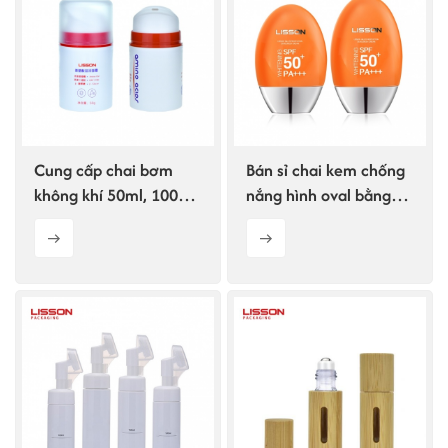
Cung cấp chai bơm
Bán sỉ chai kem chống
không khí 50ml, 100ml,
nắng hình oval bằng
150ml dùng cho mỹ
nhựa HDPE 30g 50g.
phẩm.