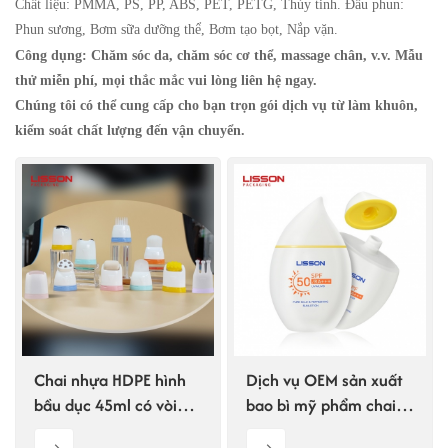
Chất liệu: PMMA, PS, PP, ABS, PET, PETG, Thủy tinh. Đầu phun:
Phun sương, Bơm sữa dưỡng thể, Bơm tạo bọt, Nắp vặn.
ไทย
Công dụng: Chăm sóc da, chăm sóc cơ thể, massage chân, v.v. Mẫu
Tiếng việt
thử miễn phí, mọi thắc mắc vui lòng liên hệ ngay.
Chúng tôi có thể cung cấp cho bạn trọn gói dịch vụ từ làm khuôn,
中文
kiểm soát chất lượng đến vận chuyển.
Chai nhựa HDPE hình
Dịch vụ OEM sản xuất
bầu dục 45ml có vòi
bao bì mỹ phẩm chai
bóp, kèm nhiều đầu bôi
kem chống nắng 60ml