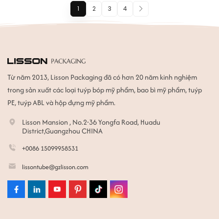
1
2
3
4
Từ năm 2013, Lisson Packaging đã có hơn 20 năm kinh nghiệm
trong sản xuất các loại tuýp bóp mỹ phẩm, bao bì mỹ phẩm, tuýp
PE, tuýp ABL và hộp đựng mỹ phẩm.
Lisson Mansion , No.2-36 Yongfa Road, Huadu
District,Guangzhou CHINA
+0086 15099958531
lissontube@gzlisson.com