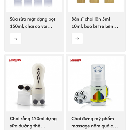
Sữa rửa mặt dạng bọt
Bán sỉ chai lăn 5ml
150ml, chai có vòi
10ml, bao bì tre bền
bơm.
vững.
Chai rỗng 120ml đựng
Chai đựng mỹ phẩm
sữa dưỡng thể
massage năm quả cầu