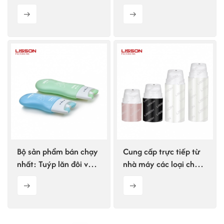
massage mặt hình chữ
bằng thép không gỉ
V.
100 ml
Bộ sản phẩm bán chạy
Cung cấp trực tiếp từ
nhất: Tuýp lăn đôi và
nhà máy các loại chai
chai đựng kem dưỡng
bơm không khí dùng
cổ.
cho mỹ phẩm, bao bì
chai đựng mỹ phẩm.