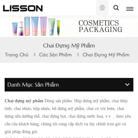
Tiếng
Việt
English
Chai Đựng Mỹ Phẩm
français
Trang Chủ
Các Sản Phẩm
Chai Đựng Mỹ Phẩm
русский
español
Danh Mục Sản Phẩm
português
Chai đựng mỹ phẩm
Dòng sản phẩm: Hộp đựng mỹ phẩm, chai thủy
العربية
tinh, chai nhựa, hộp nhựa, hũ đựng mỹ phẩm, chai có vòi bơm, chai
đựng sữa dưỡng thể, chai đựng bọt, chai đựng nước hoa, v.v… theo yêu
日本語
cầu của khách hàng, chúng tôi cung cấp dịch vụ tùy chỉnh trọn gói và
giải pháp đóng gói.
한국의