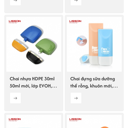
khác nhau.
theo yêu cầu
Chai nhựa HDPE 30ml
Chai đựng sữa dưỡng
50ml mới, lớp EVOH,
thể rỗng, khuôn mới,
hình bầu dục. Chai
hình bầu dục, làm bằng
đựng kem chống nắng
nhựa HDPE, có nắp
siêu nhỏ.
dạng đĩa.