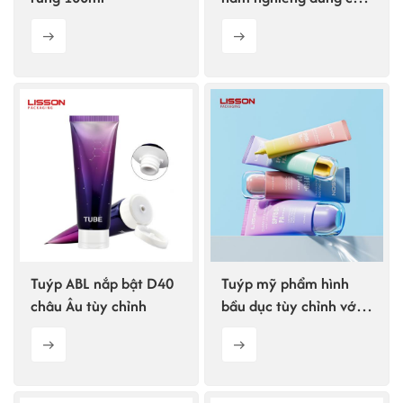
kem dưỡng thể
Tuýp ABL nắp bật D40
Tuýp mỹ phẩm hình
châu Âu tùy chỉnh
bầu dục tùy chỉnh với
nắp hai lớp