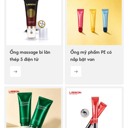
ไทย
Tiếng việt
中文
Ống massage bi lăn
Ống mỹ phẩm PE có
thép 5 điện tử
nắp bật van