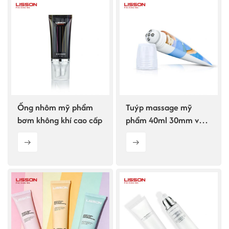
Ống nhôm mỹ phẩm
Tuýp massage mỹ
bơm không khí cao cấp
phẩm 40ml 30mm với
5 viên bi lăn kim loại và
đầu có thể gắn thêm