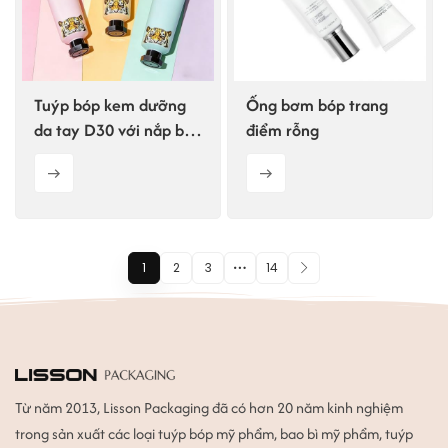
Tuýp bóp kem dưỡng
Ống bơm bóp trang
da tay D30 với nắp bát
điểm rỗng
giác
1
2
3
14
Từ năm 2013, Lisson Packaging đã có hơn 20 năm kinh nghiệm
trong sản xuất các loại tuýp bóp mỹ phẩm, bao bì mỹ phẩm, tuýp