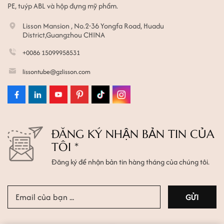
PE, tuýp ABL và hộp đựng mỹ phẩm.
Lisson Mansion , No.2-36 Yongfa Road, Huadu
District,Guangzhou CHINA
+0086 15099958531
lissontube@gzlisson.com
ĐĂNG KÝ NHẬN BẢN TIN CỦA
TÔI *
Đăng ký để nhận bản tin hàng tháng của chúng tôi.