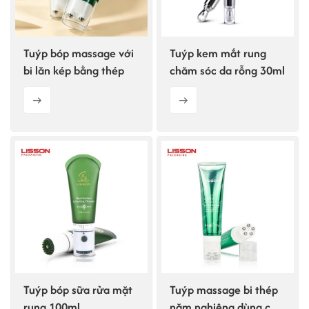
Tuýp bóp massage với
Tuýp kem mắt rung
bi lăn kép bằng thép
chăm sóc da rỗng 30ml
Tuýp bóp sữa rửa mặt
Tuýp massage bi thép
rung 100ml
năm nghiêng dùng cho