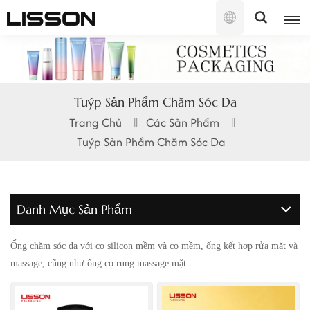
Tiếng
Việt
English
Tuýp Sản Phẩm Chăm Sóc Da
français
Trang Chủ
Các Sản Phẩm
Tuýp Sản Phẩm Chăm Sóc Da
русский
español
Danh Mục Sản Phẩm
português
العربية
Ống chăm sóc da với cọ silicon mềm và cọ mềm, ống kết hợp rửa mặt và
massage, cũng như ống cọ rung massage mặt.
日本語
한국의