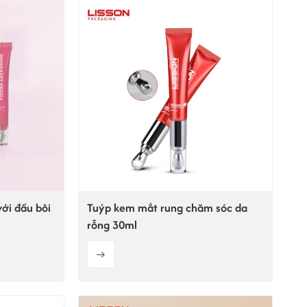
ไทย
Tiếng việt
中文
ới đầu bôi
Tuýp kem mắt rung chăm sóc da
rỗng 30ml