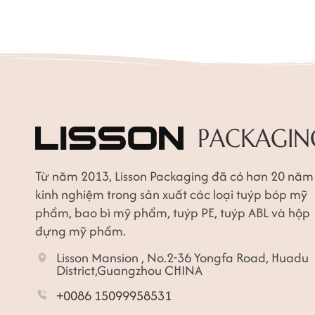
Từ năm 2013, Lisson Packaging đã có hơn 20 năm
kinh nghiệm trong sản xuất các loại tuýp bóp mỹ
phẩm, bao bì mỹ phẩm, tuýp PE, tuýp ABL và hộp
đựng mỹ phẩm.
Lisson Mansion , No.2-36 Yongfa Road, Huadu
District,Guangzhou CHINA
+0086 15099958531