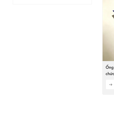
Ống 
chức
lạnh