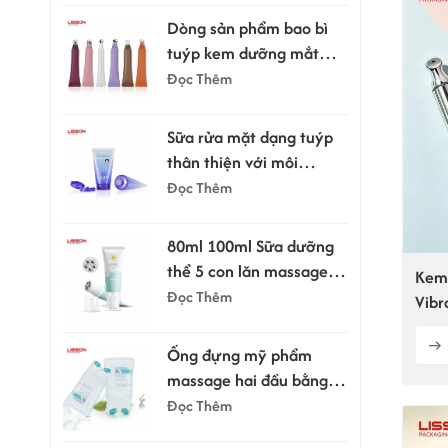
Dòng sản phẩm bao bì
tuýp kem dưỡng mắt
kèm đầu bôi.
Đọc Thêm
Sữa rửa mặt dạng tuýp
thân thiện với môi
trường, dung tích 100ml
Đọc Thêm
và 120ml, có nắp bật.
80ml 100ml Sữa dưỡng
thể 5 con lăn massage
Kem
cạo râu dạng tuýp
Đọc Thêm
Vibr
Ống đựng mỹ phẩm
massage hai đầu bằng
silicon 150ml
Đọc Thêm