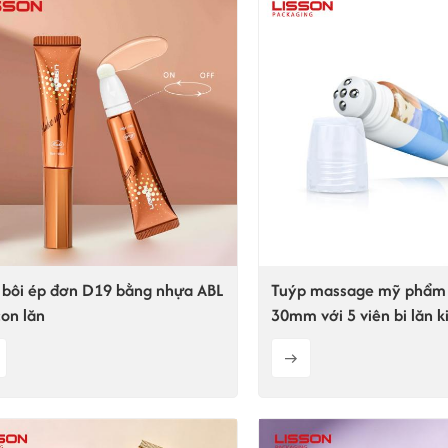
bôi ép đơn D19 bằng nhựa ABL
Tuýp massage mỹ phẩm
con lăn
30mm với 5 viên bi lăn k
đầu có thể gắn thêm