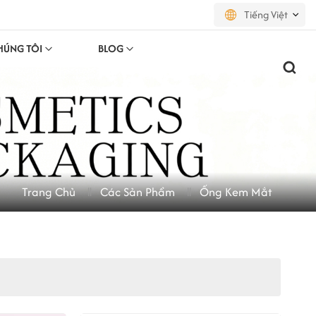
Tiếng Việt
HÚNG TÔI
BLOG
English
français
русский
español
Trang Chủ
Các Sản Phẩm
Ống Kem Mắt
português
العربية
日本語
한국의