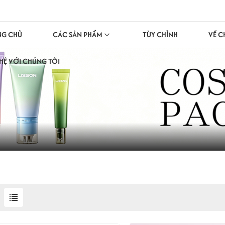
NG CHỦ
CÁC SẢN PHẨM
TÙY CHỈNH
VỀ C
 HỆ VỚI CHÚNG TÔI