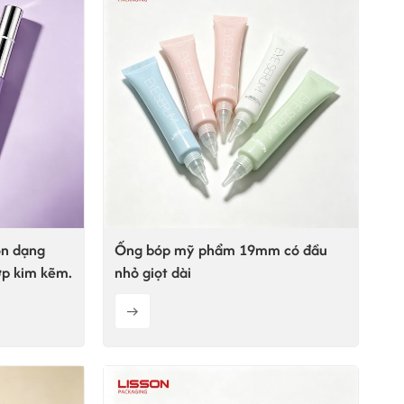
on dạng
Ống bóp mỹ phẩm 19mm có đầu
ợp kim kẽm.
nhỏ giọt dài