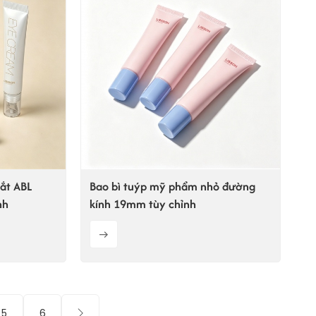
ắt ABL
Bao bì tuýp mỹ phẩm nhỏ đường
nh
kính 19mm tùy chỉnh
5
6