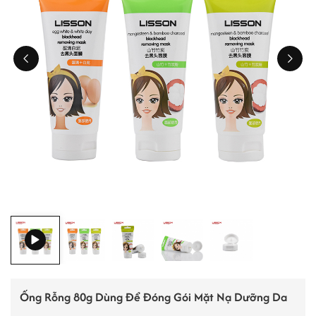
ไทย
Tiếng việt
中文
Ống Rỗng 80g Dùng Để Đóng Gói Mặt Nạ Dưỡng Da