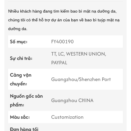
Nhiều khách hàng đang tìm kiếm bao bì mặt nạ dưỡng da,
chúng tôi có thể hỗ trợ dự án của bạn về bao bì tuýp mặt nạ
dưỡng da.
Số mục:
FY400190
TT, LC, WESTERN UNION,
Sự chi trả:
PAYPAL
Cảng vận
Guangzhou/Shenzhen Port
chuyển:
Nguồn gốc sản
Guangzhou CHINA
phẩm:
Màu sắc:
Customization
Đơn hàng tối