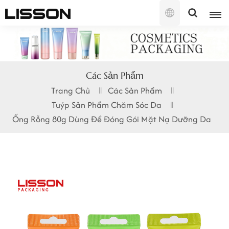
Tiếng
Việt
English
Các Sản Phẩm
français
Trang Chủ
Các Sản Phẩm
Tuýp Sản Phẩm Chăm Sóc Da
русский
Ống Rỗng 80g Dùng Để Đóng Gói Mặt Nạ Dưỡng Da
español
português
العربية
日本語
한국의