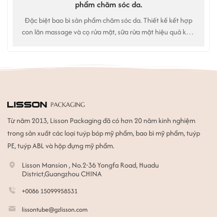
phẩm chăm sóc da.
Đặc biệt bao bì sản phẩm chăm sóc da. Thiết kế kết hợp
con lăn massage và cọ rửa mặt, sữa rửa mặt hiệu quả kép.
Sử dụng cho: Sữa rửa mặt, chất tẩy rửa da mặt
Từ năm 2013, Lisson Packaging đã có hơn 20 năm kinh nghiệm
trong sản xuất các loại tuýp bóp mỹ phẩm, bao bì mỹ phẩm, tuýp
PE, tuýp ABL và hộp đựng mỹ phẩm.
Lisson Mansion , No.2-36 Yongfa Road, Huadu
District,Guangzhou CHINA
+0086 15099958531
lissontube@gzlisson.com