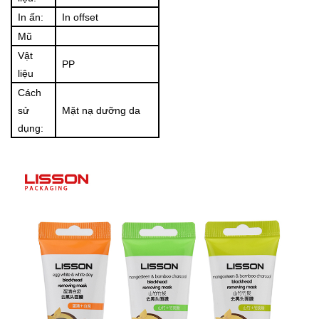
In ấn:
In offset
Mũ
Vật
PP
liệu
Cách
sử
Mặt nạ dưỡng da
dụng: