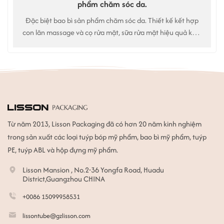
phẩm chăm sóc da.
Đặc biệt bao bì sản phẩm chăm sóc da. Thiết kế kết hợp
con lăn massage và cọ rửa mặt, sữa rửa mặt hiệu quả kép.
Sử dụng cho: Sữa rửa mặt, chất tẩy rửa da mặt
Từ năm 2013, Lisson Packaging đã có hơn 20 năm kinh nghiệm
trong sản xuất các loại tuýp bóp mỹ phẩm, bao bì mỹ phẩm, tuýp
PE, tuýp ABL và hộp đựng mỹ phẩm.
Lisson Mansion , No.2-36 Yongfa Road, Huadu
District,Guangzhou CHINA
+0086 15099958531
lissontube@gzlisson.com