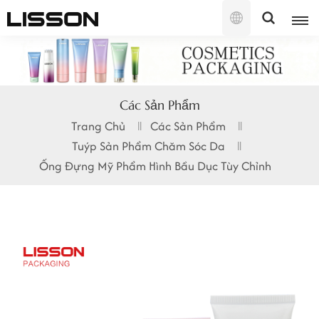
Tiếng
Việt
English
Các Sản Phẩm
français
Trang Chủ
Các Sản Phẩm
Tuýp Sản Phẩm Chăm Sóc Da
русский
Ống Đựng Mỹ Phẩm Hình Bầu Dục Tùy Chỉnh
español
português
العربية
日本語
한국의