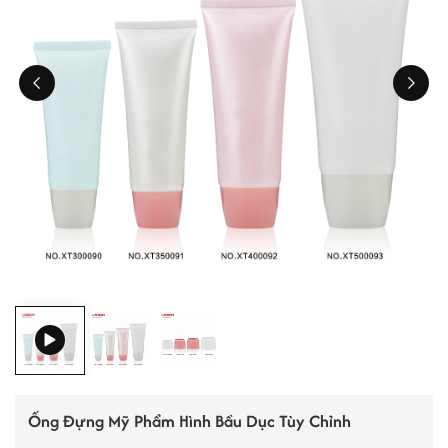
ไทย
Tiếng việt
中文
Ống Đựng Mỹ Phẩm Hình Bầu Dục Tùy Chỉnh