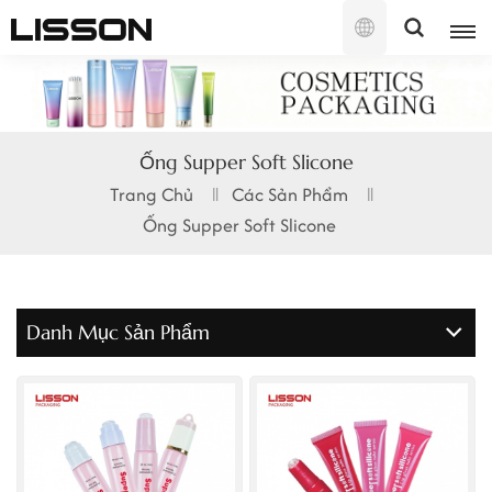
Tiếng
Việt
English
Ống Supper Soft Slicone
français
Trang Chủ
Các Sản Phẩm
Ống Supper Soft Slicone
русский
español
Danh Mục Sản Phẩm
português
العربية
日本語
한국의