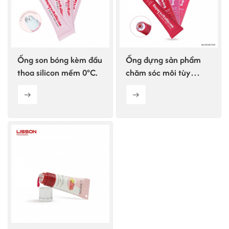
ไทย
Tiếng việt
Ống son bóng kèm đầu
Ống đựng sản phẩm
中文
thoa silicon mềm 0°C.
chăm sóc môi tùy
chỉnh với đầu thoa
silicon mềm 0°C.