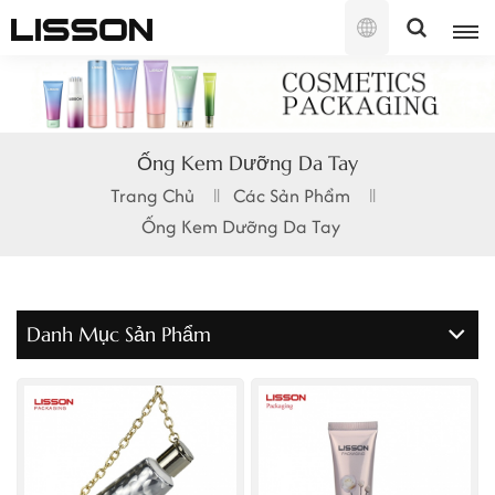
Tiếng
Việt
English
Ống Kem Dưỡng Da Tay
français
Trang Chủ
Các Sản Phẩm
Ống Kem Dưỡng Da Tay
русский
español
Danh Mục Sản Phẩm
português
العربية
日本語
한국의