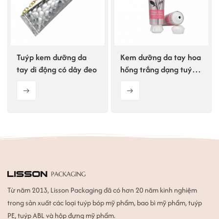
ไทย
Tiếng việt
Tuýp kem dưỡng da
Kem dưỡng da tay hoa
中文
tay di động có dây đeo
hồng trắng dạng tuýp
với nắp vặn hình hoa
mai.
Từ năm 2013, Lisson Packaging đã có hơn 20 năm kinh nghiệm
trong sản xuất các loại tuýp bóp mỹ phẩm, bao bì mỹ phẩm, tuýp
PE, tuýp ABL và hộp đựng mỹ phẩm.