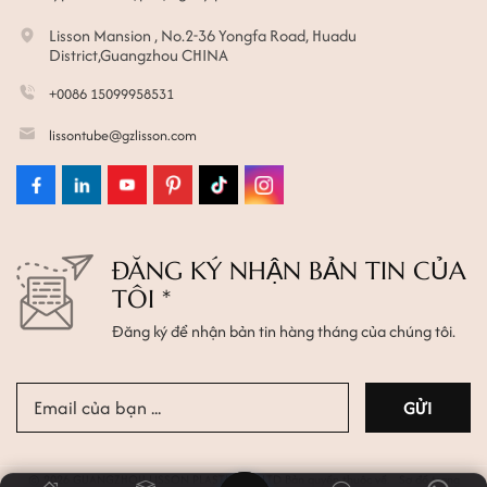
Lisson Mansion , No.2-36 Yongfa Road, Huadu
District,Guangzhou CHINA
+0086 15099958531
lissontube@gzlisson.com
ĐĂNG KÝ NHẬN BẢN TIN CỦA
TÔI *
Đăng ký để nhận bản tin hàng tháng của chúng tôi.
© 2026 GUANGZHOU LISSON PLASTIC CO.,LTD Bản quyền thuộc về.
Sơ đồ trang