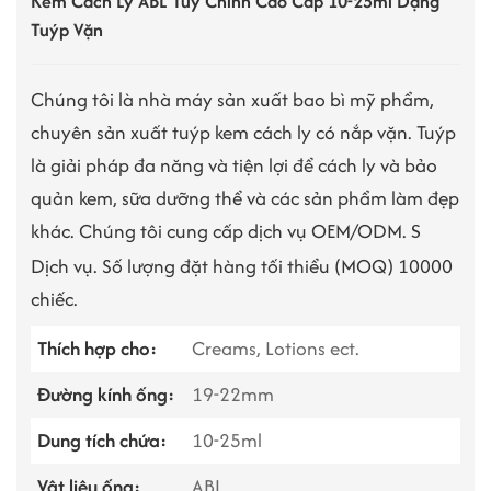
Kem Cách Ly ABL Tùy Chỉnh Cao Cấp 10-25ml Dạng
Tuýp Vặn
Chúng tôi là nhà máy sản xuất bao bì mỹ phẩm,
chuyên sản xuất tuýp kem cách ly có nắp vặn. Tuýp
là giải pháp đa năng và tiện lợi để cách ly và bảo
quản kem, sữa dưỡng thể và các sản phẩm làm đẹp
khác. Chúng tôi cung cấp dịch vụ OEM/ODM.
S
Dịch vụ. Số lượng đặt hàng tối thiểu (MOQ) 10000
chiếc.
Thích hợp cho:
Creams, Lotions ect.
Đường kính ống:
19-22mm
Dung tích chứa:
10-25ml
Vật liệu ống:
ABL