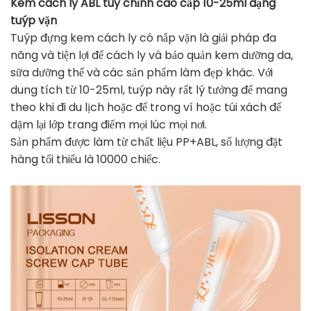
Kem cách ly ABL tùy chỉnh cao cấp 10-25ml dạng
tuýp vặn
Tuýp đựng kem cách ly có nắp vặn là giải pháp đa
năng và tiện lợi để cách ly và bảo quản kem dưỡng da,
sữa dưỡng thể và các sản phẩm làm đẹp khác. Với
dung tích từ 10-25ml, tuýp này rất lý tưởng để mang
theo khi đi du lịch hoặc để trong ví hoặc túi xách để
dặm lại lớp trang điểm mọi lúc mọi nơi.
Sản phẩm được làm từ chất liệu PP+ABL, số lượng đặt
hàng tối thiểu là 10000 chiếc.