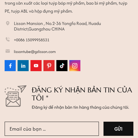
trong sản xuất các loại tuýp bóp mỹ phẩm, bao bì mỹ phẩm, tuýp
PE, tuýp ABL và hộp đựng mỹ phẩm.
Lisson Mansion , No.2-36 Yongfa Road, Huadu
District,Guangzhou CHINA
+0086 15099958531
lissontube@gzlisson.com
ĐĂNG KÝ NHẬN BẢN TIN CỦA
TÔI *
Đăng ký để nhận bản tin hàng tháng của chúng tôi.