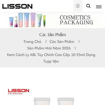
Tiếng
Việt
English
Các Sản Phẩm
français
Trang Chủ
Các Sản Phẩm
Sản Phẩm Mới Năm 2026
русский
Kem Cách Ly ABL Tùy Chỉnh Cao Cấp 10-25ml Dạng
español
Tuýp Vặn
português
العربية
日本語
한국의