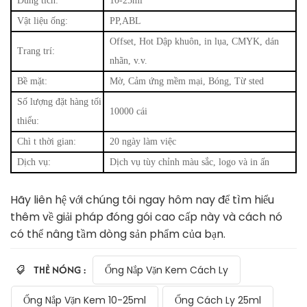
Dung tích:
10-25ml
Vật liệu ống:
PP,ABL
Offset, Hot
Dập khuôn, in lụa, CMYK, dán
Trang trí:
nhãn, v.v.
Bề mặt:
Mờ, Cảm ứng mềm mại, Bóng,
Từ
sted
Số lượng đặt hàng tối
10000 cái
thiểu:
Chì t
thời gian:
20 ngày làm việc
Dịch vụ:
Dịch vụ tùy chỉnh màu sắc, logo và in ấn
Hãy liên hệ với chúng tôi ngay hôm nay để tìm hiểu
thêm về giải pháp đóng gói cao cấp này và cách nó
có thể nâng tầm dòng sản phẩm của bạn.
THẺ NÓNG :
Ống Nắp Vặn Kem Cách Ly
Ống Nắp Vặn Kem 10-25ml
Ống Cách Ly 25ml