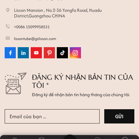
Lisson Mansion , No.2-36 Yongfa Road, Huadu
District,Guangzhou CHINA
+0086 15099958531
lissontube@gzlisson.com
ĐĂNG KÝ NHẬN BẢN TIN CỦA
TÔI *
Đăng ký để nhận bản tin hàng tháng của chúng tôi.
© 2026 GUANGZHOU LISSON PLASTIC CO.,LTD Bản quyền thuộc về.
Sơ đồ trang