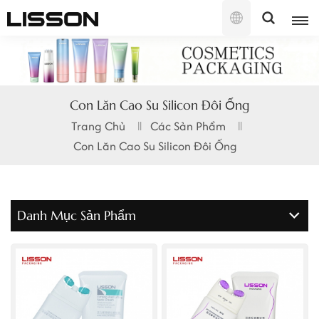
Tiếng
Việt
English
Con Lăn Cao Su Silicon Đôi Ống
français
Trang Chủ
Các Sản Phẩm
Con Lăn Cao Su Silicon Đôi Ống
русский
español
Danh Mục Sản Phẩm
português
العربية
日本語
한국의