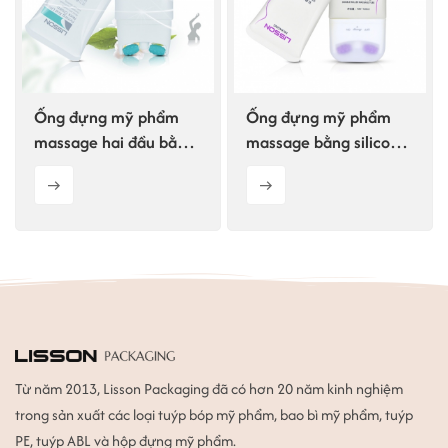
ไทย
Tiếng việt
Ống đựng mỹ phẩm
Ống đựng mỹ phẩm
中文
massage hai đầu bằng
massage bằng silicon
silicon 150ml
kép tùy chỉnh
Từ năm 2013, Lisson Packaging đã có hơn 20 năm kinh nghiệm
trong sản xuất các loại tuýp bóp mỹ phẩm, bao bì mỹ phẩm, tuýp
PE, tuýp ABL và hộp đựng mỹ phẩm.