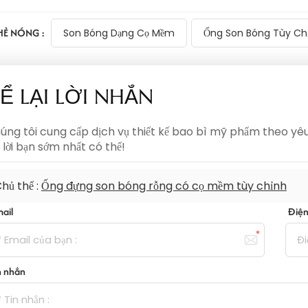
HẺ NÓNG :
Son Bóng Dạng Cọ Mềm
Ống Son Bóng Tùy Ch
Ể LẠI LỜI NHẮN
úng tôi cung cấp dịch vụ thiết kế bao bì mỹ phẩm theo yêu c
ả lời bạn sớm nhất có thể!
hủ thể :
Ống đựng son bóng rỗng có cọ mềm tùy chỉnh
mail
Điện
n nhắn