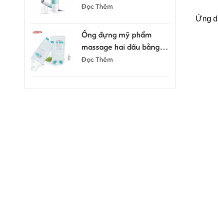
cạo râu dạng tuýp
Đọc Thêm
Ứng dụ
Ống đựng mỹ phẩm
massage hai đầu bằng
silicon 150ml
Đọc Thêm