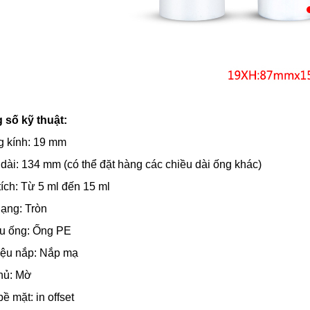
 số kỹ thuật:
 kính: 19 mm
dài: 134 mm (có thể đặt hàng các chiều dài ống khác)
ích: Từ 5 ml đến 15 ml
ạng: Tròn
ệu ống: Ống PE
iệu nắp: Nắp mạ
hủ: Mờ
bề mặt: in offset