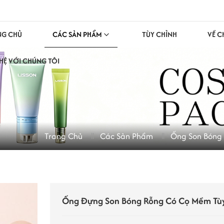
NG CHỦ
CÁC SẢN PHẨM
TÙY CHỈNH
VỀ C
 HỆ VỚI CHÚNG TÔI
Trang Chủ
Các Sản Phẩm
Ống Son Bóng
Ống Đựng Son Bóng Rỗng Có Cọ Mềm Tù