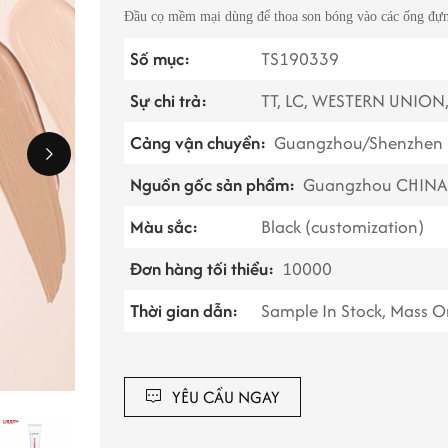
Đầu cọ mềm mại dùng để thoa son bóng vào các ống đựn
Số mục:
TS190339
Sự chi trả:
TT, LC, WESTERN UNION
Cảng vận chuyển:
Guangzhou/Shenzhen 
Nguồn gốc sản phẩm:
Guangzhou CHIN
Màu sắc:
Black (customization)
Đơn hàng tối thiểu:
10000
Thời gian dẫn:
Sample In Stock, Mass O
YÊU CẦU NGAY