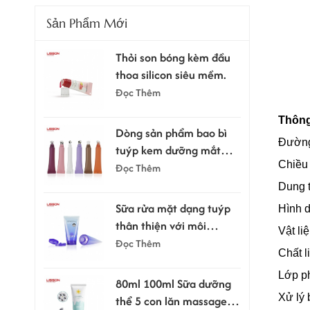
Sản Phẩm Mới
Thỏi son bóng kèm đầu
thoa silicon siêu mềm.
Đọc Thêm
Thông
Dòng sản phẩm bao bì
Đường
tuýp kem dưỡng mắt
Chiều 
kèm đầu bôi.
Đọc Thêm
Dung t
Sữa rửa mặt dạng tuýp
Hình d
thân thiện với môi
Vật li
trường, dung tích 100ml
Đọc Thêm
Chất l
và 120ml, có nắp bật.
Lớp p
80ml 100ml Sữa dưỡng
Xử lý 
thể 5 con lăn massage