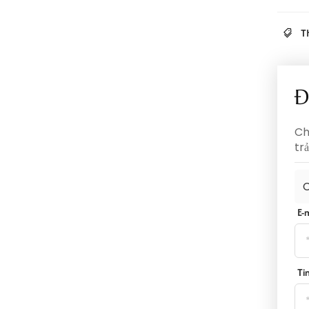
T
Đ
Ch
tr
C
E-
Ti