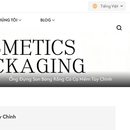
Tiếng Việt
HÚNG TÔI
BLOG
English
français
русский
español
Ống Đựng Son Bóng Rỗng Có Cọ Mềm Tùy Chỉnh
português
العربية
日本語
y Chỉnh
한국의