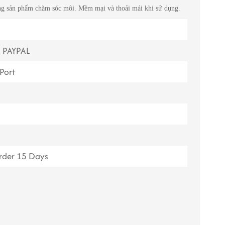
g sản phẩm chăm sóc môi. Mềm mại và thoải mái khi sử dụng.
ไทย
Tiếng việt
, PAYPAL
中文
Port
A
rder 15 Days