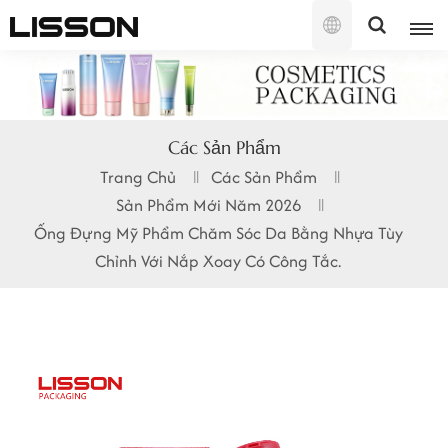
Tiếng
Việt
English
Các Sản Phẩm
français
Trang Chủ
Các Sản Phẩm
Sản Phẩm Mới Năm 2026
русский
Ống Đựng Mỹ Phẩm Chăm Sóc Da Bằng Nhựa Tùy
español
Chỉnh Với Nắp Xoay Có Công Tắc.
português
العربية
日本語
한국의