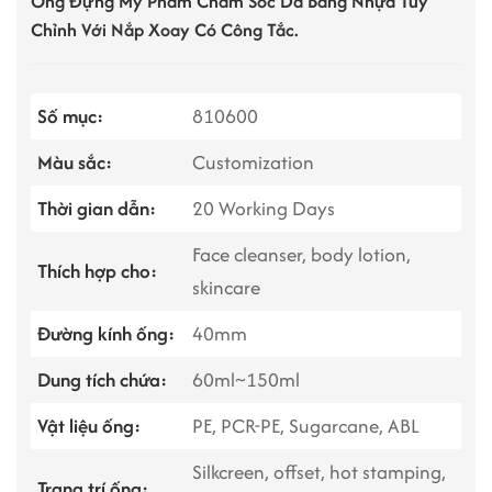
Ống Đựng Mỹ Phẩm Chăm Sóc Da Bằng Nhựa Tùy
Chỉnh Với Nắp Xoay Có Công Tắc.
Số mục:
810600
Màu sắc:
Customization
Thời gian dẫn:
20 Working Days
Face cleanser, body lotion,
Thích hợp cho:
skincare
Đường kính ống:
40mm
Dung tích chứa:
60ml~150ml
Vật liệu ống:
PE, PCR-PE, Sugarcane, ABL
Silkcreen, offset, hot stamping,
Trang trí ống: