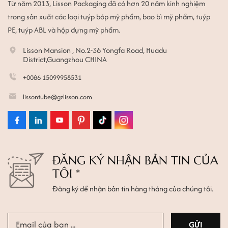
Từ năm 2013, Lisson Packaging đã có hơn 20 năm kinh nghiệm
trong sản xuất các loại tuýp bóp mỹ phẩm, bao bì mỹ phẩm, tuýp
PE, tuýp ABL và hộp đựng mỹ phẩm.
Lisson Mansion , No.2-36 Yongfa Road, Huadu
District,Guangzhou CHINA
+0086 15099958531
lissontube@gzlisson.com
ĐĂNG KÝ NHẬN BẢN TIN CỦA
TÔI *
Đăng ký để nhận bản tin hàng tháng của chúng tôi.