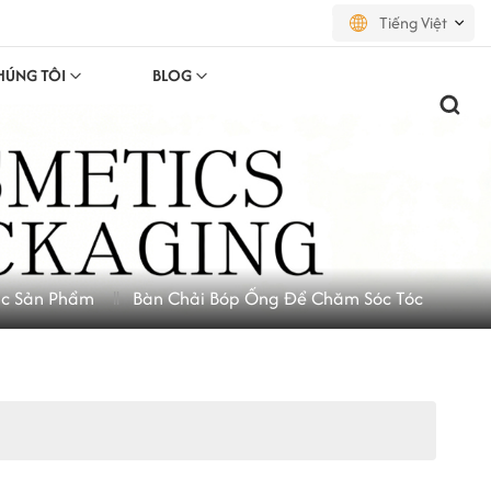
Tiếng Việt
HÚNG TÔI
BLOG
English
français
русский
español
c Sản Phẩm
Bàn Chải Bóp Ống Để Chăm Sóc Tóc
português
العربية
日本語
한국의