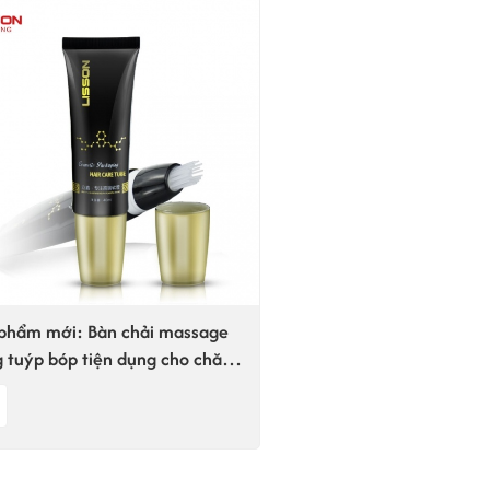
phẩm mới: Bàn chải massage
 tuýp bóp tiện dụng cho chăm
tóc.