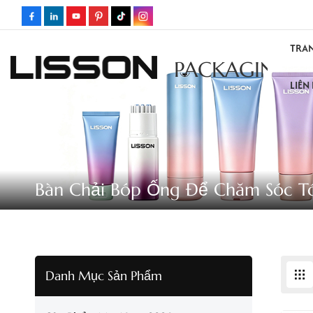
TRA
PACKAGING
LIÊN
Bàn Chải Bóp Ống Để Chăm Sóc T
Danh Mục Sản Phẩm