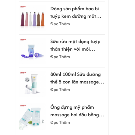
Dòng sản phẩm bao bì
tuýp kem dưỡng mắt
kèm đầu bôi.
Đọc Thêm
Sữa rửa mặt dạng tuýp
thân thiện với môi
trường, dung tích 100ml
Đọc Thêm
và 120ml, có nắp bật.
80ml 100ml Sữa dưỡng
thể 5 con lăn massage
cạo râu dạng tuýp
Đọc Thêm
Ống đựng mỹ phẩm
massage hai đầu bằng
silicon 150ml
Đọc Thêm