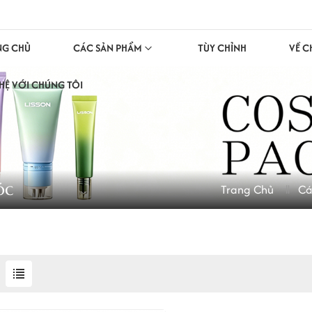
NG CHỦ
CÁC SẢN PHẨM
TÙY CHỈNH
VỀ C
 HỆ VỚI CHÚNG TÔI
óc
Trang Chủ
Cá