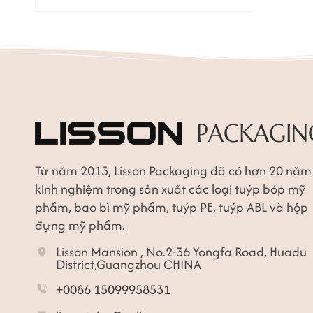
Từ năm 2013, Lisson Packaging đã có hơn 20 năm
kinh nghiệm trong sản xuất các loại tuýp bóp mỹ
phẩm, bao bì mỹ phẩm, tuýp PE, tuýp ABL và hộp
đựng mỹ phẩm.
Lisson Mansion , No.2-36 Yongfa Road, Huadu
District,Guangzhou CHINA
+0086 15099958531