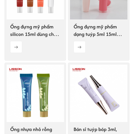
ไทย
Tiếng việt
Ống đựng mỹ phẩm
Ống đựng mỹ phẩm
silicon 15ml dùng cho
dạng tuýp 5ml 15ml
中文
kem dưỡng mắt và son
25ml dùng cho mắt và
bóng.
môi.
Ống nhựa nhỏ rỗng
Bán sỉ tuýp bóp 3ml,