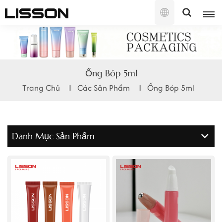
Tiếng
Việt
English
Ống Bóp 5ml
français
Trang Chủ
Các Sản Phẩm
Ống Bóp 5ml
русский
español
Danh Mục Sản Phẩm
português
العربية
日本語
한국의