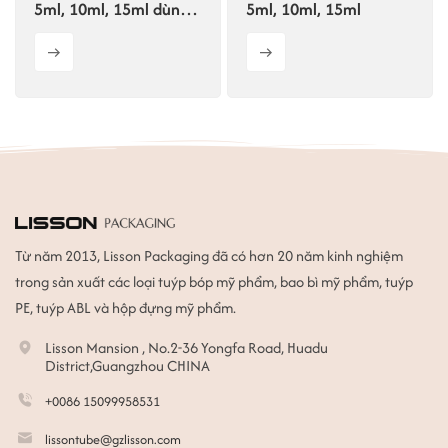
5ml, 10ml, 15ml dùng
5ml, 10ml, 15ml
để đựng mẫu mỹ
phẩm.
Từ năm 2013, Lisson Packaging đã có hơn 20 năm kinh nghiệm
trong sản xuất các loại tuýp bóp mỹ phẩm, bao bì mỹ phẩm, tuýp
PE, tuýp ABL và hộp đựng mỹ phẩm.
Lisson Mansion , No.2-36 Yongfa Road, Huadu
District,Guangzhou CHINA
+0086 15099958531
lissontube@gzlisson.com