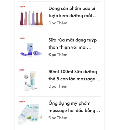
Dòng sản phẩm bao bì
tuýp kem dưỡng mắt
kèm đầu bôi.
Đọc Thêm
Sữa rửa mặt dạng tuýp
thân thiện với môi
trường, dung tích 100ml
Đọc Thêm
và 120ml, có nắp bật.
80ml 100ml Sữa dưỡng
thể 5 con lăn massage
cạo râu dạng tuýp
Đọc Thêm
Ống đựng mỹ phẩm
massage hai đầu bằng
silicon 150ml
Đọc Thêm