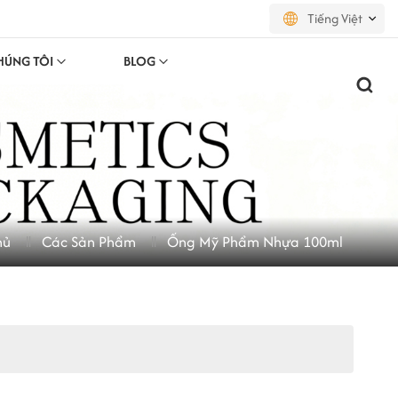
Tiếng Việt
HÚNG TÔI
BLOG
English
français
русский
español
hủ
Các Sản Phẩm
Ống Mỹ Phẩm Nhựa 100ml
português
العربية
日本語
한국의