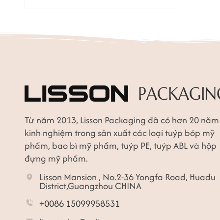
Từ năm 2013, Lisson Packaging đã có hơn 20 năm
kinh nghiệm trong sản xuất các loại tuýp bóp mỹ
phẩm, bao bì mỹ phẩm, tuýp PE, tuýp ABL và hộp
đựng mỹ phẩm.
Lisson Mansion , No.2-36 Yongfa Road, Huadu
District,Guangzhou CHINA
+0086 15099958531