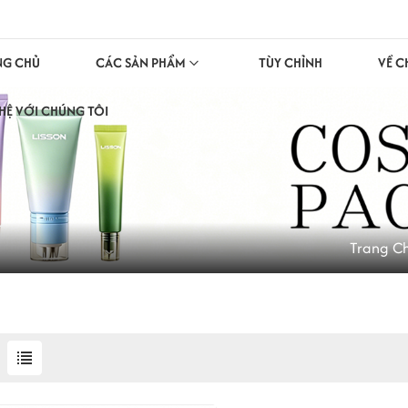
NG CHỦ
CÁC SẢN PHẨM
TÙY CHỈNH
VỀ C
 HỆ VỚI CHÚNG TÔI
Trang C