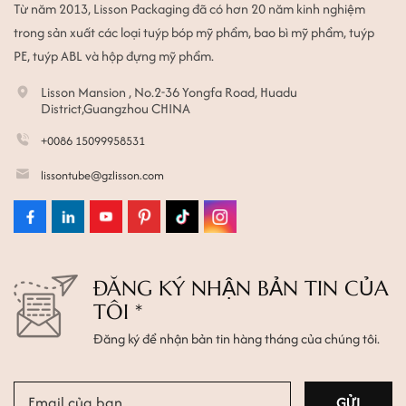
Từ năm 2013, Lisson Packaging đã có hơn 20 năm kinh nghiệm
trong sản xuất các loại tuýp bóp mỹ phẩm, bao bì mỹ phẩm, tuýp
PE, tuýp ABL và hộp đựng mỹ phẩm.
Lisson Mansion , No.2-36 Yongfa Road, Huadu
District,Guangzhou CHINA
+0086 15099958531
lissontube@gzlisson.com
ĐĂNG KÝ NHẬN BẢN TIN CỦA
TÔI *
Đăng ký để nhận bản tin hàng tháng của chúng tôi.