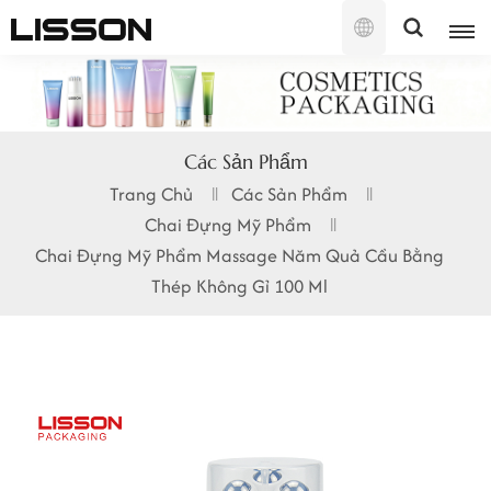
Tiếng
Việt
English
Các Sản Phẩm
français
Trang Chủ
Các Sản Phẩm
Chai Đựng Mỹ Phẩm
русский
Chai Đựng Mỹ Phẩm Massage Năm Quả Cầu Bằng
español
Thép Không Gỉ 100 Ml
português
العربية
日本語
한국의