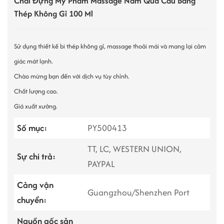
Chai Đựng Mỹ Phẩm Massage Năm Quả Cầu Bằng
Thép Không Gỉ 100 Ml
Sử dụng thiết kế bi thép không gỉ, massage thoải mái và mang lại cảm
giác mát lạnh.
Chào mừng bạn đến với dịch vụ tùy chỉnh.
Chất lượng cao.
Giá xuất xưởng.
Số mục:
PY500413
TT, LC, WESTERN UNION,
Sự chi trả:
PAYPAL
Cảng vận
Guangzhou/Shenzhen Port
chuyển:
Nguồn gốc sản